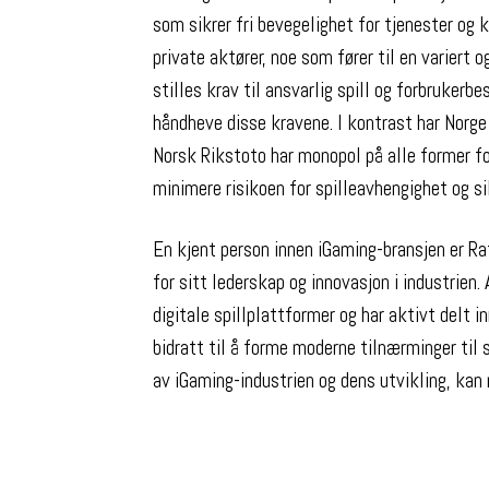
som sikrer fri bevegelighet for tjenester og 
private aktører, noe som fører til en varier
stilles krav til ansvarlig spill og forbrukerb
håndheve disse kravene. I kontrast har Norge
Norsk Rikstoto har monopol på alle former for
minimere risikoen for spilleavhengighet og s
En kjent person innen iGaming-bransjen er Ra
for sitt lederskap og innovasjon i industrien.
digitale spillplattformer og har aktivt delt 
bidratt til å forme moderne tilnærminger til s
av iGaming-industrien og dens utvikling, kan