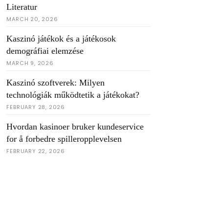
Literatur
MARCH 20, 2026
Kaszinó játékok és a játékosok
demográfiai elemzése
MARCH 9, 2026
Kaszinó szoftverek: Milyen
technológiák működtetik a játékokat?
FEBRUARY 28, 2026
Hvordan kasinoer bruker kundeservice
for å forbedre spilleropplevelsen
FEBRUARY 22, 2026